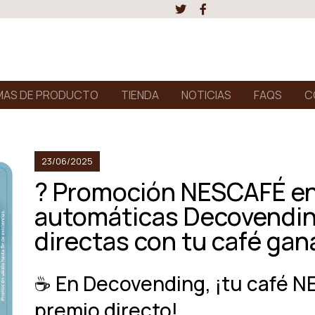
AS DE PRODUCTO
TIENDA
NOTICIAS
FAQS
C
23/06/2025
?️ Promoción NESCAFÉ e
automáticas Decovending
directas con tu café ga
☕ En Decovending, ¡tu café N
premio directo!