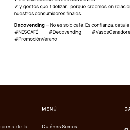
✔ y gestos que fidelizan, porque creemos en relaci
nuestros consumidores finales.
Decovending
— No es solo café. Es confianza, detalle
#NESCAFÉ #Decovending #VasosGanadore
#PromociónVerano
MENÚ
D
mpresa de la
Quiénes Somos