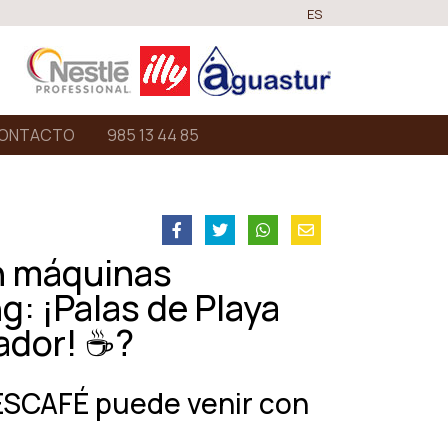
ES
ONTACTO
985 13 44 85
n máquinas
: ¡Palas de Playa
nador! ☕?
ESCAFÉ puede venir con