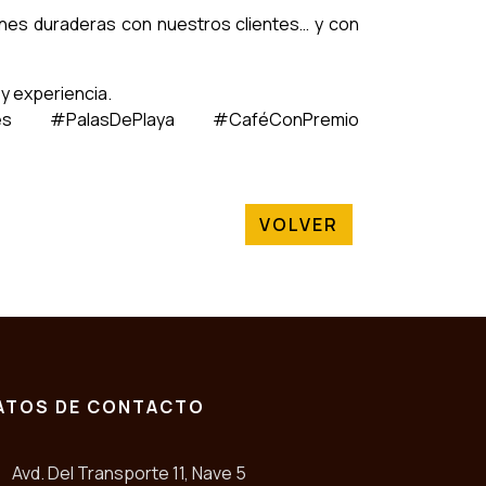
ones duraderas con nuestros clientes… y con
 y experiencia.
s #PalasDePlaya #CaféConPremio
VOLVER
ATOS DE CONTACTO
Avd. Del Transporte 11, Nave 5