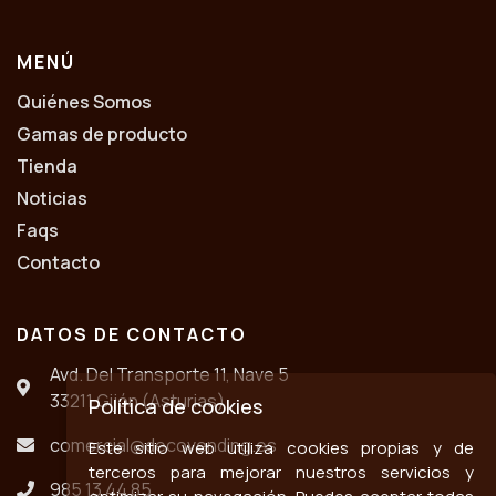
MENÚ
Quiénes Somos
Gamas de producto
Tienda
Noticias
Faqs
Contacto
DATOS DE CONTACTO
Avd. Del Transporte 11, Nave 5
33211 Gijón (Asturias)
Política de cookies
comercial@decovending.es
Este sitio web utiliza cookies propias y de
terceros para mejorar nuestros servicios y
985 13 44 85