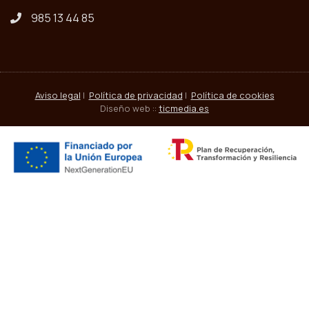
985 13 44 85
Aviso legal
|
Política de privacidad
|
Política de cookies
Diseño web ::
ticmedia.es