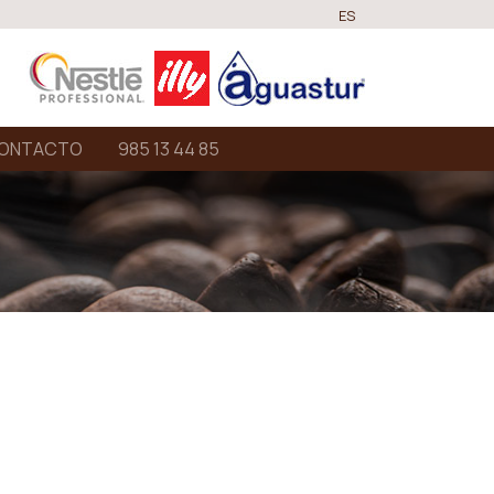
ES
ONTACTO
985 13 44 85