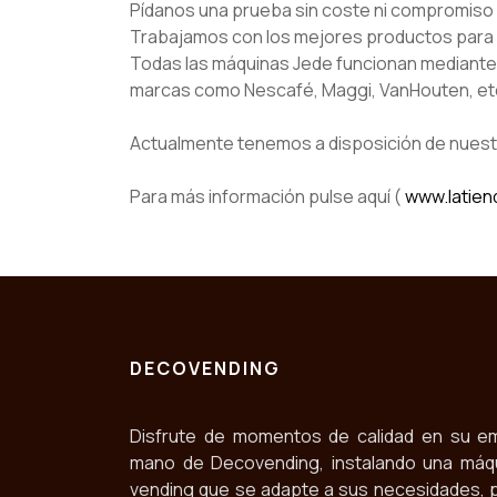
Pídanos una prueba sin coste ni compromiso
Trabajamos con los mejores productos para 
Todas las máquinas Jede funcionan mediante 
marcas como Nescafé, Maggi, VanHouten, et
Actualmente tenemos a disposición de nuestr
Para más información pulse aquí (
www.latien
DECOVENDING
Disfrute de momentos de calidad en su e
mano de Decovending, instalando una máq
vending que se adapte a sus necesidades, 