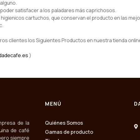
 alguno.
poder satisfacer a los paladares más caprichosos.
higienicos cartuchos, que conservan el producto en las mej
c.
os clientes los Siguientes Productos en nuestra tienda onlin
dadecafe.es
)
MENÚ
D
mpresa de la
Quiénes Somos
uina de café
Gamas de producto
pero siempre