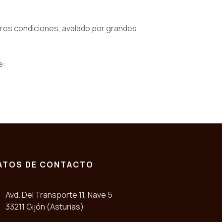
ores condiciones, avalado por grandes
e:
ATOS DE CONTACTO
Avd. Del Transporte 11, Nave 5
33211 Gijón (Asturias)