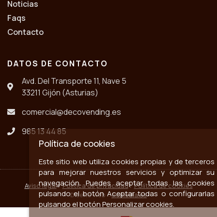
Noticias
Faqs
Contacto
DATOS DE CONTACTO
Avd. Del Transporte 11, Nave 5
33211 Gijón (Asturias)
comercial@decovending.es
985 13 44 85
Política de cookies
Este sitio web utiliza cookies propias y de terceros
para mejorar nuestros servicios y optimizar su
navegación. Puedes aceptar todas las cookies
Aviso legal
|
Política de privacidad
|
Política de cookies
pulsando el botón Aceptar todas o configurarlas
Diseño web ::
ticmedia.es
pulsando el botón Personalizar cookies.