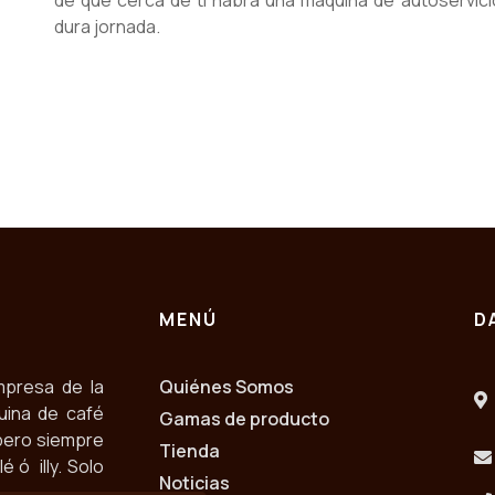
de que cerca de ti habrá una máquina de autoservici
dura jornada.
MENÚ
D
mpresa de la
Quiénes Somos
uina de café
Gamas de producto
pero siempre
Tienda
 ó illy. Solo
Noticias