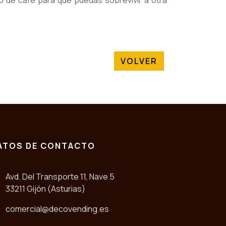
o de café para que puedas sobrevivir a otra
VOLVER
ATOS DE CONTACTO
Avd. Del Transporte 11, Nave 5
33211 Gijón (Asturias)
comercial@decovending.es