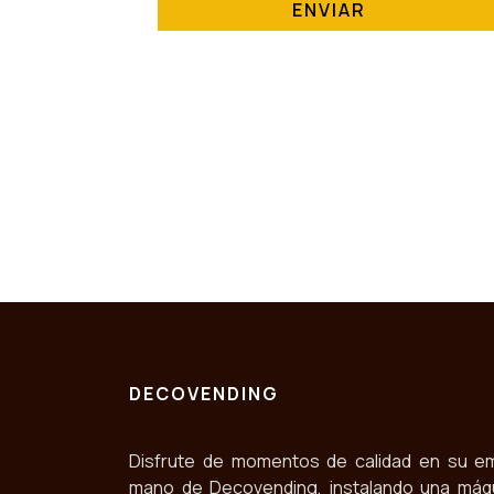
ENVIAR
DECOVENDING
Disfrute de momentos de calidad en su e
mano de Decovending, instalando una máq