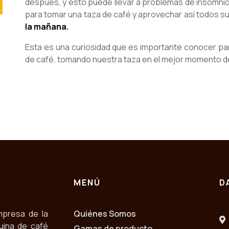
después, y esto puede llevar a problemas de insomnio,
para tomar una taza de café y aprovechar así todos s
la mañana.
Esta es una curiosidad que es importante conocer pa
de café, tomando nuestra taza en el mejor momento de
MENÚ
D
mpresa de la
Quiénes Somos
uina de café
Gamas de producto