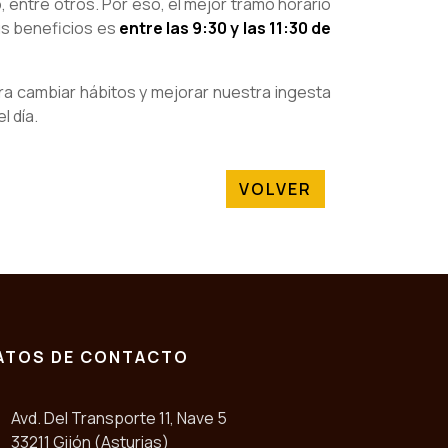
 entre otros. Por eso, el mejor tramo horario
us beneficios es
entre las 9:30 y las 11:30 de
ra cambiar hábitos y mejorar nuestra ingesta
l día.
VOLVER
ATOS DE CONTACTO
Avd. Del Transporte 11, Nave 5
33211 Gijón (Asturias)