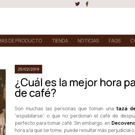
AS DE PRODUCTO
TIENDA
NOTICIAS
FAQS
C
25/02/2019
¿Cuál es la mejor hora p
de café?
Son muchas las personas que toman una
taza d
“espabilarse”, o que no perdonan el café de des
perfecto para tomar café. Sin embargo, en
Decovend
hora a la que se tome, puede resultar más perjudicial o