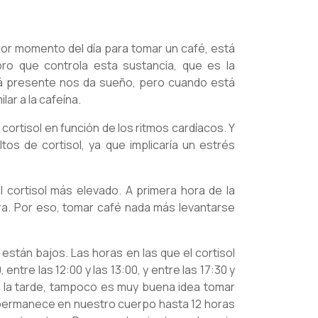
jor momento del día para tomar un café, está
bro que controla esta sustancia, que es la
tá presente nos da sueño, pero cuando está
ar a la cafeína.
ortisol en función de los ritmos cardíacos. Y
os de cortisol, ya que implicaría un estrés
 cortisol más elevado. A primera hora de la
ra. Por eso, tomar café nada más levantarse
 están bajos. Las horas en las que el cortisol
 entre las 12:00 y las 13:00, y entre las 17:30 y
r la tarde, tampoco es muy buena idea tomar
a permanece en nuestro cuerpo hasta 12 horas