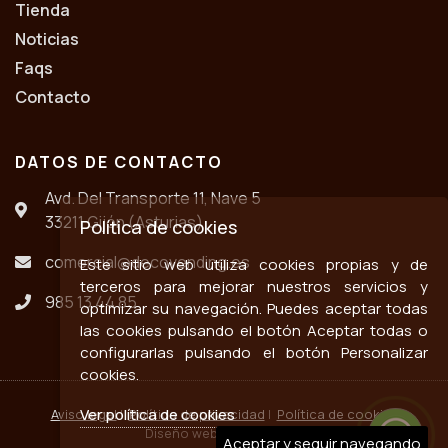
Tienda
Noticias
Faqs
Contacto
DATOS DE CONTACTO
Avd. Del Transporte 11, Nave 5
33211 Gijón (Asturias)
Política de cookies
comercial@decovending.es
Este sitio web utiliza cookies propias y de
terceros para mejorar nuestros servicios y
985 13 44 85
optimizar su navegación. Puedes aceptar todas
las cookies pulsando el botón Aceptar todas o
configurarlas pulsando el botón Personalizar
cookies.
Ver política de cookies
Aviso legal
|
Política de privacidad
|
Política de cookies
Diseño web ::
ticmedia.es
Aceptar y seguir navegando