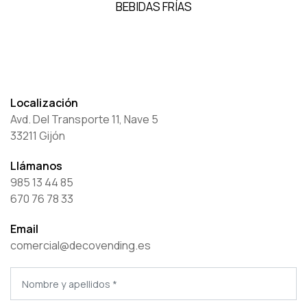
BEBIDAS FRÍAS
Localización
Avd. Del Transporte 11, Nave 5
33211 Gijón
Llámanos
985 13 44 85
670 76 78 33
Email
comercial@decovending.es