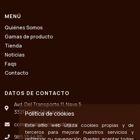
MENÚ
Quiénes Somos
Gamas de producto
Tienda
Noticias
Faqs
Contacto
DATOS DE CONTACTO
Avd. Del Transporte 11, Nave 5
33211 Gijón (Asturias)
Política de cookies
comercial@decovending.es
Este sitio web utiliza cookies propias y de
terceros para mejorar nuestros servicios y
985 13 44 85
optimizar su navegación. Puedes aceptar todas